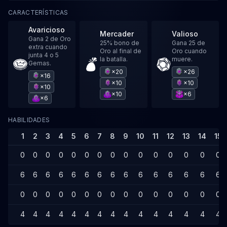
CARACTERÍSTICAS
Avaricioso
Mercader
Valioso
Gana 2 de Oro
25% bono de
Gana 25 de
extra cuando
Oro al final de
Oro cuando
junta 4 o 5
la batalla.
muere.
Gemas.
×20
×26
×16
×10
×10
×10
×10
×6
×6
HABILIDADES
1
2
3
4
5
6
7
8
9
10
11
12
13
14
15
0
0
0
0
0
0
0
0
0
0
0
0
0
0
0
6
6
6
6
6
6
6
6
6
6
6
6
6
6
6
0
0
0
0
0
0
0
0
0
0
0
0
0
0
0
4
4
4
4
4
4
4
4
4
4
4
4
4
4
4