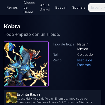
Clases
Aguja
Reinos
de
Buscar
Spoilers
Español
Astral
Héroe.
Kobra
Todo empezó con un silbido.
Tipo de tropa
Naga /
13
Místico
Rol
Golpeador
Reino
Niebla de
Escamas
Espíritu Rapaz
Causa (M + 4) de daño a un Enemigo, impulsado por
Enemigos con Veneno. Invoca 1-2 Tropas de Niebla de