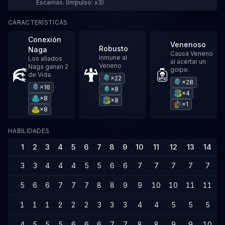
Escamas. (Impulso: x3)
CARACTERÍSTICAS
Conexión
Venenoso
Robusto
Naga
Causa Veneno
Inmune al
Los aliados
al acertar un
Veneno
Naga ganan 2
golpe.
de Vida.
×22
×28
×16
×8
×4
×8
×8
×1
×8
HABILIDADES
1
2
3
4
5
6
7
8
9
10
11
12
13
14
1
3
3
4
4
4
5
5
6
6
7
7
7
7
7
5
6
6
7
7
7
8
8
9
9
10
10
11
11
1
1
1
1
2
2
2
3
3
3
4
4
5
5
5
4
5
5
5
6
6
6
7
7
8
8
9
9
10
1