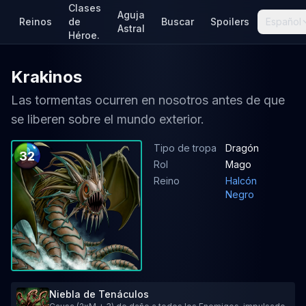
Clases
Aguja
Reinos
de
Buscar
Spoilers
Español
Astral
Héroe.
Krakinos
Las tormentas ocurren en nosotros antes de que
se liberen sobre el mundo exterior.
Tipo de tropa
Dragón
32
Rol
Mago
Reino
Halcón
Negro
Niebla de Tenáculos