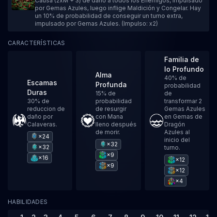
Causa (2xM + 3) de daño a todos los Enemigos, impulsado
por Gemas Azules, luego inflige Maldición y Congelar. Hay
un 10% de probabilidad de conseguir un turno extra,
impulsado por Gemas Azules. (Impulso: x2)
CARACTERÍSTICAS
Familia de
lo Profundo
Alma
40% de
Escamas
Profunda
probabilidad
Duras
15% de
de
30% de
probabilidad
transformar 2
reduccion de
de resurgir
Gemas Azules
daño por
con Mana
en Gemas de
Calaveras.
lleno después
Dragón
de morir.
Azules al
×24
inicio del
×32
×32
turno.
×9
×16
×12
×9
×12
×4
HABILIDADES