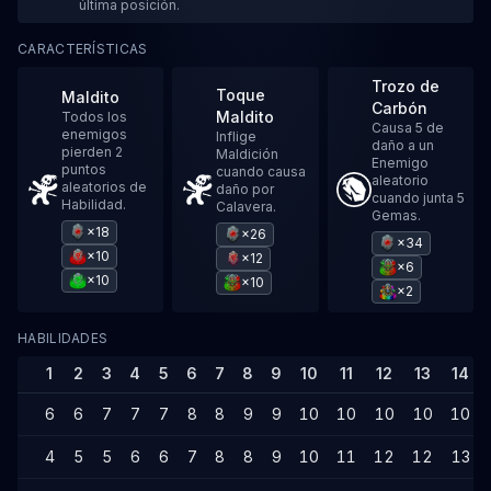
última posición.
CARACTERÍSTICAS
Trozo de
Toque
Maldito
Carbón
Maldito
Todos los
Causa 5 de
enemigos
Inflige
daño a un
pierden 2
Maldición
Enemigo
puntos
cuando causa
aleatorio
aleatorios de
daño por
cuando junta 5
Habilidad.
Calavera.
Gemas.
×18
×26
×34
×10
×12
×6
×10
×10
×2
HABILIDADES
1
2
3
4
5
6
7
8
9
10
11
12
13
14
6
6
7
7
7
8
8
9
9
10
10
10
10
10
4
5
5
6
6
7
8
8
9
10
11
12
12
13