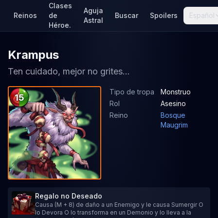
Clases
Aguja
Reinos
de
Buscar
Spoilers
Español
Astral
Héroe.
Krampus
Ten cuidado, mejor no grites...
Tipo de tropa
Monstruo
15
Rol
Asesino
Reino
Bosque
Maugrim
Regalo no Deseado
Causa (M + 8) de daño a un Enemigo y le causa Sumergir O
lo Devora O lo transforma en un Demonio y lo lleva a la