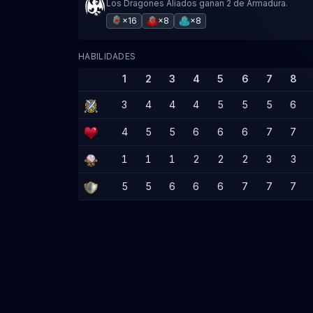
Los Dragones Aliados ganan 2 de Armadura.
×16
×8
×8
HABILIDADES
1
2
3
4
5
6
7
8
3
4
4
4
5
5
5
6
4
5
5
6
6
6
7
7
1
1
1
2
2
2
3
3
5
5
6
6
6
7
7
7