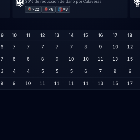
30% de reduccion de daño por Calaveras.
×22
×8
×8
9
10
11
12
13
14
15
16
17
18
6
7
7
7
7
7
8
9
10
12
7
8
8
8
9
10
10
11
13
15
3
4
4
5
5
5
6
7
8
9
8
9
10
11
11
11
11
13
15
17