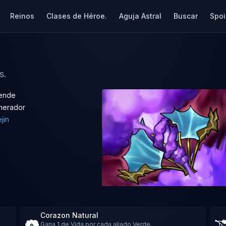
Reinos
Clases de Héroe.
Aguja Astral
Buscar
Spoi
s.
ende
nerador
jin
Corazon Natural
Gana 1 de Vida por cada aliado Verde.