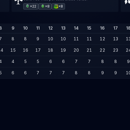
×22
×8
×8
8
9
10
11
12
13
14
15
16
17
1
7
8
8
9
10
10
11
11
12
13
1
14
15
16
17
18
19
20
21
22
23
2
4
4
5
5
6
6
7
7
8
8
9
5
6
6
7
7
7
8
8
9
9
1