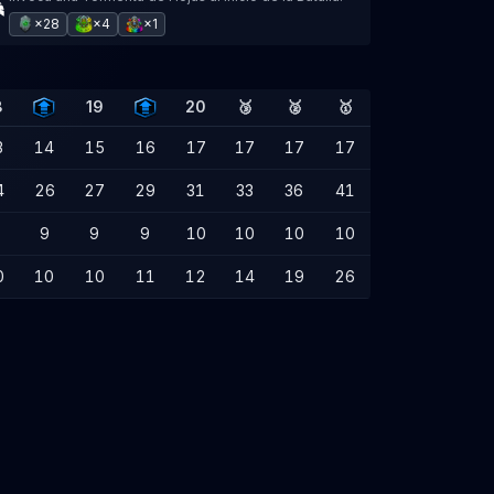
×28
×4
×1
8
19
20
🥉
🥈
🥇
3
14
15
16
17
17
17
17
4
26
27
29
31
33
36
41
9
9
9
10
10
10
10
0
10
10
11
12
14
19
26