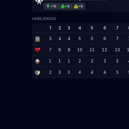
×16
×8
×8
HABILIDADES
1
2
3
4
5
6
7
3
4
4
5
5
6
7
7
8
9
10
11
12
13
1
1
1
2
2
3
3
2
3
3
4
4
4
5