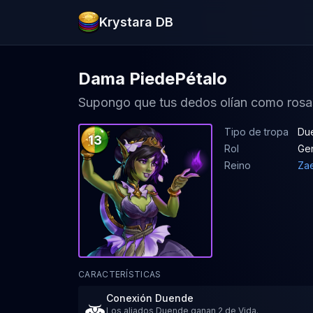
Krystara DB
Dama PiedePétalo
Supongo que tus dedos olían como rosa
Tipo de tropa
Du
13
Rol
Ge
Reino
Zae
CARACTERÍSTICAS
Conexión Duende
Los aliados Duende ganan 2 de Vida.