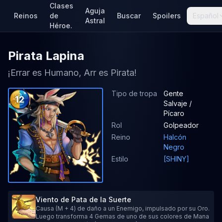
Clases
Aguja
Reinos
de
Buscar
Spoilers
Español
Astral
Héroe.
Pirata Lapina
¡Errar es Humano, Arr es Pirata!
Tipo de tropa
Gente
12
Salvaje /
Pícaro
Rol
Golpeador
Reino
Halcón
Negro
Estilo
[SHINY]
Viento de Pata de la Suerte
Causa (M + 4) de daño a un Enemigo, impulsado por su Oro.
Luego transforma 4 Gemas de uno de sus colores de Mana