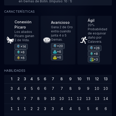
en Gemas de Botín. (Impulso: 10 : 1)
CARACTERÍSTICAS
Ágil
Conexión
Avaricioso
20%
Pícaro
Gana 2 de Oro
Probabilidad
extra cuando
Los aliados
de esquivar
junta 4 o 5
Pícaro ganan
daño por
Gemas.
2 de Vida.
Calavera.
×20
×14
×26
×6
×6
×8
×6
×6
×3
HABILIDADES
1
2
3
4
5
6
7
8
9
10
11
12
13
1
3
4
4
5
6
6
7
7
8
9
9
10
10
1
5
6
7
7
8
9
10
10
11
12
13
13
14
1
1
1
1
2
2
3
3
4
4
5
5
6
6
7