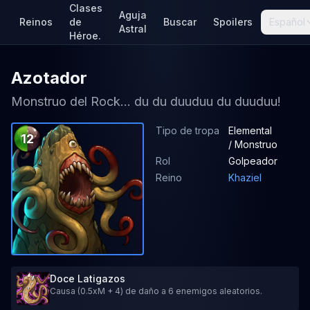
Clases
Aguja
Reinos
de
Buscar
Spoilers
Español
Astral
Héroe.
Azotador
Monstruo del Rock... du du duuduu du duuduu!
Tipo de tropa
Elemental
12
/ Monstruo
Rol
Golpeador
Reino
Khaziel
Doce Latigazos
Causa (0.5xM + 4) de daño a 6 enemigos aleatorios.