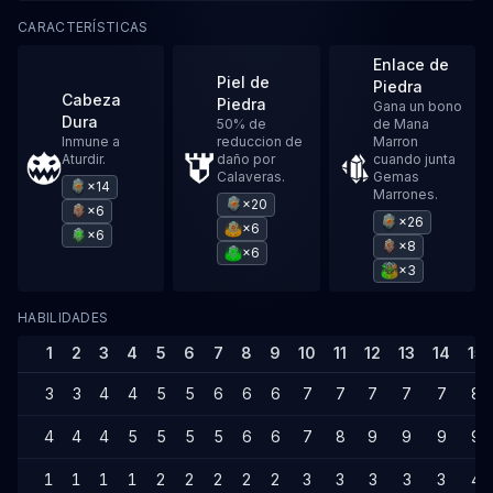
CARACTERÍSTICAS
Enlace de
Piel de
Piedra
Cabeza
Piedra
Gana un bono
Dura
50% de
de Mana
Inmune a
reduccion de
Marron
Aturdir.
daño por
cuando junta
Calaveras.
Gemas
×14
Marrones.
×20
×6
×26
×6
×6
×8
×6
×3
HABILIDADES
1
2
3
4
5
6
7
8
9
10
11
12
13
14
15
3
3
4
4
5
5
6
6
6
7
7
7
7
7
8
4
4
4
5
5
5
5
6
6
7
8
9
9
9
9
1
1
1
1
2
2
2
2
2
3
3
3
3
3
4