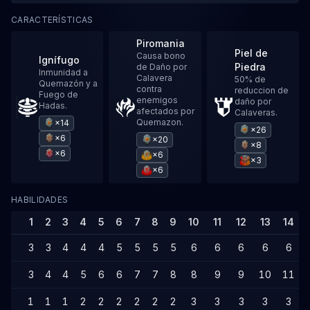
CARACTERÍSTICAS
Piromania
Piel de
Causa bono
Ignífugo
Piedra
de Daño por
Inmunidad a
Calavera
50% de
Quemazón y a
contra
reduccion de
Fuego de
enemigos
daño por
Hadas.
afectados por
Calaveras.
Quemazon.
×14
×26
×6
×20
×8
×6
×6
×3
×6
HABILIDADES
1
2
3
4
5
6
7
8
9
10
11
12
13
14
3
3
4
4
4
5
5
5
5
6
6
6
6
6
3
4
4
5
6
6
7
7
8
8
9
9
10
11
1
1
1
2
2
2
2
2
2
3
3
3
3
3