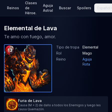
Clases
Aguja
Reinos
de
Buscar
Spoilers
Español
Astral
Héroe.
Elemental de Lava
Te amo con fuego, amor.
Tipo de tropa
Elemental
13
Rol
Mago
Reino
Aguja
Rota
Furia de Lava
Causa (M + 2) de daño a todos los Enemigos y luego les
causa Quemazón.