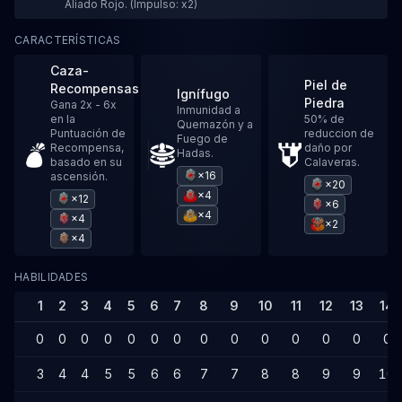
Aliado Rojo. (Impulso: x2)
CARACTERÍSTICAS
Caza-
Piel de
Recompensas
Ignífugo
Piedra
Gana 2x - 6x
Inmunidad a
en la
50% de
Quemazón y a
Puntuación de
reduccion de
Fuego de
Recompensa,
daño por
Hadas.
basado en su
Calaveras.
×16
ascensión.
×20
×4
×12
×6
×4
×4
×2
×4
HABILIDADES
1
2
3
4
5
6
7
8
9
10
11
12
13
14
0
0
0
0
0
0
0
0
0
0
0
0
0
0
3
4
4
5
5
6
6
7
7
8
8
9
9
10