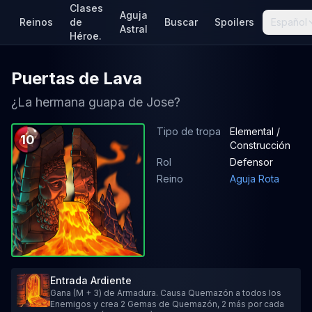
Clases
Aguja
Reinos
de
Buscar
Spoilers
Español
Astral
Héroe.
Puertas de Lava
¿La hermana guapa de Jose?
Tipo de tropa
Elemental /
10
Construcción
Rol
Defensor
Reino
Aguja Rota
Entrada Ardiente
Gana (M + 3) de Armadura. Causa Quemazón a todos los
Enemigos y crea 2 Gemas de Quemazón, 2 más por cada