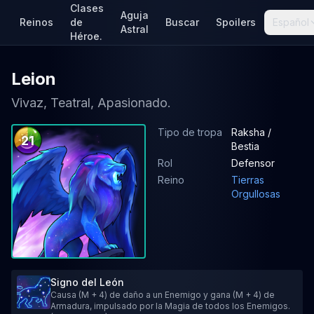
Clases
Aguja
Reinos
de
Buscar
Spoilers
Español
Astral
Héroe.
Leion
Vivaz, Teatral, Apasionado.
Tipo de tropa
Raksha /
21
Bestia
Rol
Defensor
Reino
Tierras
Orgullosas
Signo del León
Causa (M + 4) de daño a un Enemigo y gana (M + 4) de
Armadura, impulsado por la Magia de todos los Enemigos.