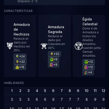
(Impulso: 2 : 1)
CARACTERÍSTICAS
Égida
Celestial
Armadura
Armadura
Dona 4 de
de
Sagrada
Armadura a
Hechizos
Reduce el
todos los
Reduce el
daño por
Aliados
daño por
Calavera en
Amarillos
Hechizo en
40%
cuando junta
25%.
Gemas
×32
Amarillas.
×24
×9
×32
×12
×9
×16
×12
×4
HABILIDADES
1
2
3
4
5
6
7
8
9
10
11
12
5
5
5
6
6
6
7
7
7
8
9
9
10
11
12
13
15
16
17
18
19
22
23
24