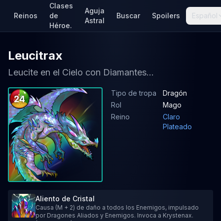
Clases
Aguja
Reinos
de
Buscar
Spoilers
Español
Astral
Héroe.
Leucitrax
Leucite en el Cielo con Diamantes...
Tipo de tropa
Dragón
24
Rol
Mago
Reino
Claro
Plateado
Aliento de Cristal
Causa (M + 2) de daño a todos los Enemigos, impulsado
por Dragones Aliados y Enemigos. Invoca a Krystenax.