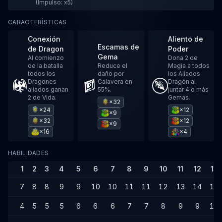
(Impulso: x5)
CARACTERÍSTICAS
Conexión
Aliento de
Escamas de
de Dragon
Poder
Gema
Al comienzo
Dona 2 de
de la batalla
Reduce el
Magia a todos
todos los
daño por
los Aliados
Dragones
Calavera en
Dragón al
aliados ganan
55%.
juntar 4 o más
2 de Vida.
Gemas.
×32
×24
×12
×9
×32
×12
×9
×16
×4
HABILIDADES
1
2
3
4
5
6
7
8
9
10
11
12
13
7
8
8
9
9
10
10
11
11
12
13
14
14
4
5
5
5
6
6
6
7
7
8
9
9
10