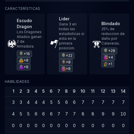
CARACTERÍSTICAS
Lider
Escudo
Blindado
Gana 3 en
Dragon
todas las
25% de
Los Dragones
estadisticas si
reduccion de
Aliados ganan
esta en la
daño por
2 de
primera
Calaveras.
Armadura.
posicion.
×28
×16
×22
×4
×8
×8
×1
×8
×8
HABILIDADES
1
2
3
4
5
6
7
8
9
10
11
12
13
14
1
3
3
4
4
4
5
5
6
6
7
7
7
7
7
4
5
5
6
6
6
7
7
7
8
8
9
9
10
1
0
0
0
0
0
0
0
0
0
0
0
0
0
0