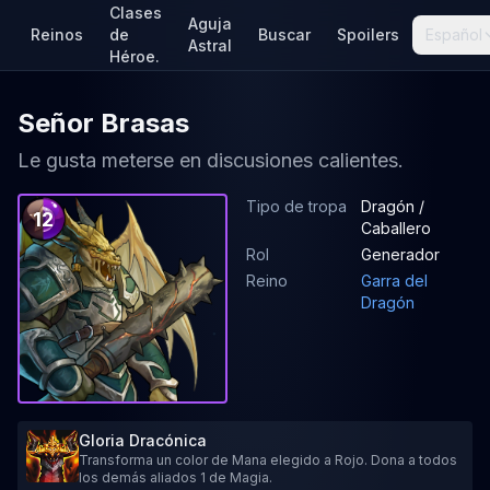
Clases
Aguja
Reinos
de
Buscar
Spoilers
Español
Astral
Héroe.
Señor Brasas
Le gusta meterse en discusiones calientes.
Tipo de tropa
Dragón /
12
Caballero
Rol
Generador
Reino
Garra del
Dragón
Gloria Dracónica
Transforma un color de Mana elegido a Rojo. Dona a todos
los demás aliados 1 de Magia.