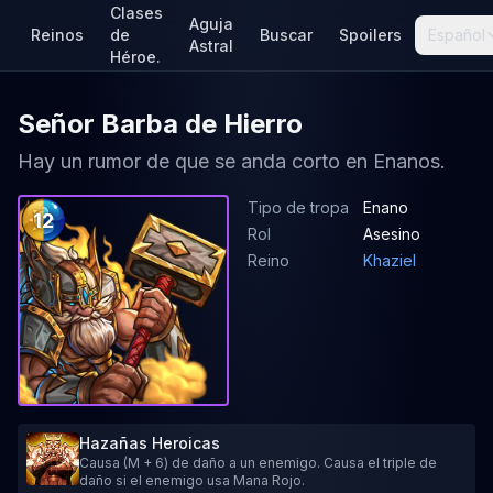
Clases
Aguja
Reinos
de
Buscar
Spoilers
Español
Astral
Héroe.
Señor Barba de Hierro
Hay un rumor de que se anda corto en Enanos.
Tipo de tropa
Enano
12
Rol
Asesino
Reino
Khaziel
Hazañas Heroicas
Causa (M + 6) de daño a un enemigo. Causa el triple de
daño si el enemigo usa Mana Rojo.