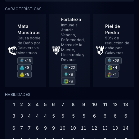
CARACTERÍSTICAS
Fortaleza
Inmune a
Mata
Piel de
Aturdir,
Monstruos
Piedra
Veneno,
Causa doble
50% de
Enfermedad,
de Daño por
reduccion de
Marca de la
Calavera vs
daño por
Muerte,
Monstruos
Calaveras.
Licantropia y
Devorar.
×16
×28
×8
×22
×4
×8
×8
×1
×8
HABILIDADES
1
2
3
4
5
6
7
8
9
10
11
12
13
14
3
3
4
4
4
5
5
5
5
6
6
6
6
6
6
7
7
8
9
9
10
10
11
12
13
13
14
14