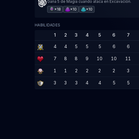
Gana 5 de Magia cuando ataca en Excavación.
×18
×10
×10
HABILIDADES
1
2
3
4
5
6
7
4
4
5
5
5
6
6
7
8
8
9
10
10
11
1
1
2
2
2
2
3
3
3
3
4
4
5
5