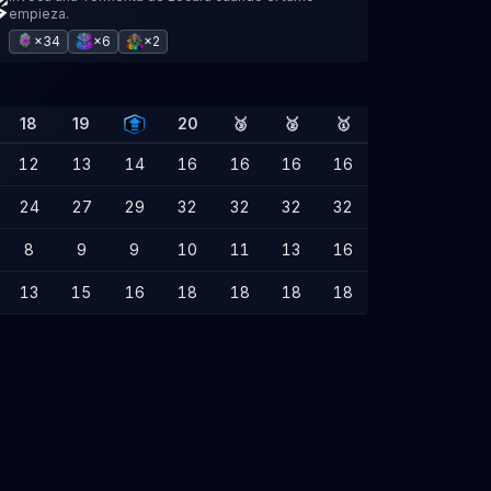
empieza.
×34
×6
×2
18
19
20
🥉
🥈
🥇
12
13
14
16
16
16
16
24
27
29
32
32
32
32
8
9
9
10
11
13
16
13
15
16
18
18
18
18