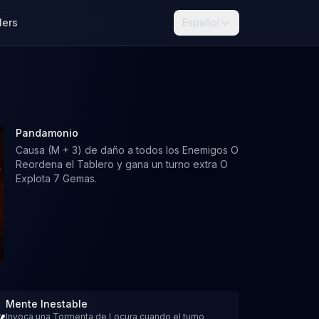
lers
Español
Pandamonio
Causa (M + 3) de daño a todos los Enemigos O
Reordena el Tablero y gana un turno extra O
Explota 7 Gemas.
Mente Inestable
Invoca una Tormenta de Locura cuando el turno