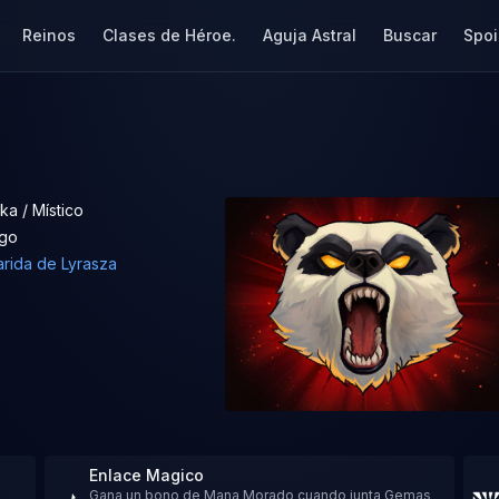
Reinos
Clases de Héroe.
Aguja Astral
Buscar
Spoi
ka / Místico
go
rida de Lyrasza
Enlace Magico
Gana un bono de Mana Morado cuando junta Gemas