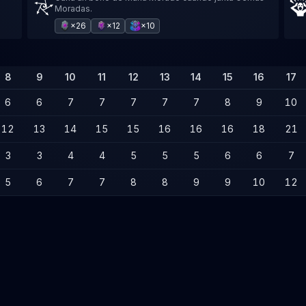
Moradas.
×26
×12
×10
8
9
10
11
12
13
14
15
16
17
6
6
7
7
7
7
7
8
9
10
12
13
14
15
15
16
16
16
18
21
3
3
4
4
5
5
5
6
6
7
5
6
7
7
8
8
9
9
10
12