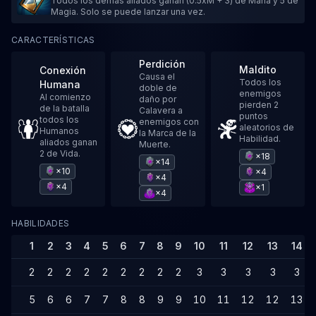
Todos los demás aliados ganan (0.5xM + 3) de Mana y 5 de
Magia. Solo se puede lanzar una vez.
CARACTERÍSTICAS
Perdición
Maldito
Conexión
Causa el
Todos los
Humana
doble de
enemigos
Al comienzo
daño por
pierden 2
de la batalla
Calavera a
puntos
todos los
enemigos con
aleatorios de
Humanos
la Marca de la
Habilidad.
aliados ganan
Muerte.
2 de Vida.
×18
×14
×10
×4
×4
×4
×1
×4
HABILIDADES
1
2
3
4
5
6
7
8
9
10
11
12
13
14
2
2
2
2
2
2
2
2
2
3
3
3
3
3
5
6
6
7
7
8
8
9
9
10
11
12
12
13