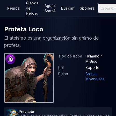
Clases
Aguja
Reinos
de
Buscar
Spoilers
Español
Astral
Héroe.
Profeta Loco
El ateísmo es una organización sin animo de
profeta.
Tipo de tropa
Humano /
18
Místico
Rol
Soporte
Reino
Arenas
Movedizas
Previsión