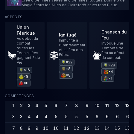
Crée 8 Gemmes Vertes et 8 Gemmes Rouges. Donne 3 de
Magie à tous les Alliés de Claireforêt et les rend Pieux.
ASPECTS
Union
Chanson du
Féérique
Ignifugé
Feu
Au début du
Immunité à
combat
Invoque une
l'Embrasement
toutes les
Tempête de
et au Feu des
Fées alliées
Feu au début
Fées.
gagnent 2 de
du combat.
×22
Vie.
×28
×8
×16
×4
×8
×8
×1
×8
COMPÉTENCES
1
2
3
4
5
6
7
8
9
10
11
12
13
3
3
4
4
4
5
5
5
5
6
6
6
6
7
8
9
9
10
10
11
12
12
13
14
15
15