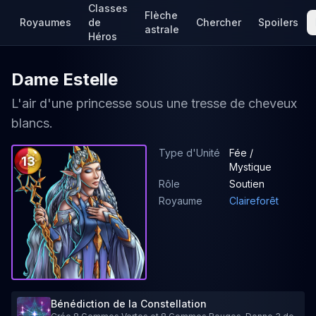
Classes
Flèche
Royaumes
de
Chercher
Spoilers
astrale
Héros
Dame Estelle
L'air d'une princesse sous une tresse de cheveux
blancs.
Type d'Unité
Fée /
13
Mystique
Rôle
Soutien
Royaume
Claireforêt
Bénédiction de la Constellation