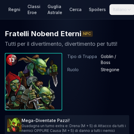
Classi
Guglia
Regni
Cerca
Spoilers
Italiano
Eroe
Astrale
Fratelli Nobend Eterni
NPC
Tutti per il divertimento, divertimento per tutti!
Tipo di Truppa
Goblin /
13
Boss
Ruolo
Stregone
Mega-Diventate Pazzi!
Guadagna un turno extra e: Drena (M + 5) di Attacco da tutti i
nemici OPPURE Causa (M + 5) di danno a tutti i nemici