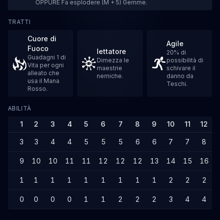
OPPURE Fa esplodere (M + 5) Gemme.
TRATTI
Cuore di
Agile
Fuoco
Iettatore
20% di
Guadagni 1 di
Dimezza le
possibilità di
Vita per ogni
maestrie
schivare il
alleato che
nemiche.
danno da
usa il Mana
Teschi.
Rosso.
ABILITÀ
1
2
3
4
5
6
7
8
9
10
11
12
3
3
4
4
5
5
5
6
6
7
7
8
9
10
10
11
11
12
12
12
13
14
15
16
1
1
1
1
1
1
1
1
1
2
2
2
0
0
0
0
1
1
2
2
2
3
4
4