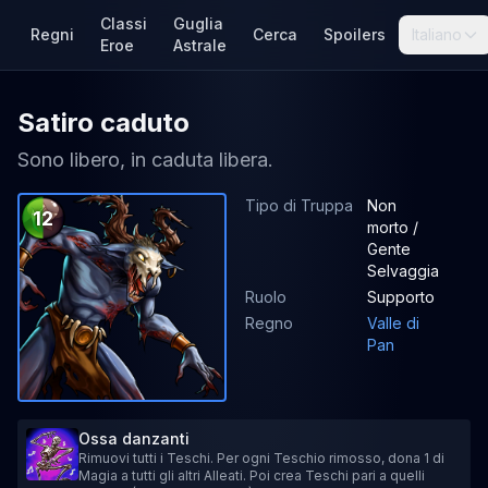
Classi
Guglia
Regni
Cerca
Spoilers
Italiano
Eroe
Astrale
Satiro caduto
Sono libero, in caduta libera.
Tipo di Truppa
Non
12
morto /
Gente
Selvaggia
Ruolo
Supporto
Regno
Valle di
Pan
Ossa danzanti
Rimuovi tutti i Teschi. Per ogni Teschio rimosso, dona 1 di
Magia a tutti gli altri Alleati. Poi crea Teschi pari a quelli