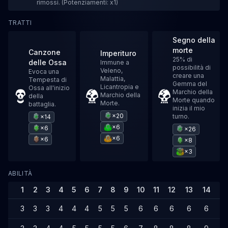
rimossi. (Potenziamenti: x1)
TRATTI
Segno della
morte
Canzone
Imperituro
25% di
delle Ossa
Immune a
possibilità di
Veleno,
Evoca una
creare una
Malattia,
Tempesta di
Gemma del
Licantropia e
Ossa all'inizio
Marchio della
Marchio della
della
Morte quando
Morte.
battaglia.
inizia il mio
×20
turno.
×14
×6
×6
×26
×6
×6
×8
×3
ABILITÀ
1
2
3
4
5
6
7
8
9
10
11
12
13
14
15
3
3
3
4
4
4
5
5
5
6
6
6
6
6
7