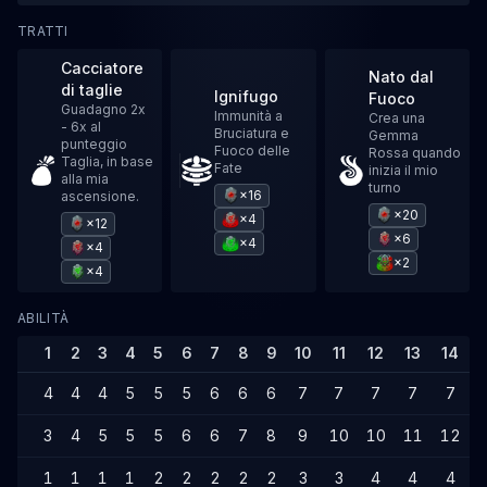
TRATTI
Cacciatore
Nato dal
di taglie
Ignifugo
Fuoco
Guadagno 2x
Immunità a
Crea una
- 6x al
Bruciatura e
Gemma
punteggio
Fuoco delle
Rossa quando
Taglia, in base
Fate
inizia il mio
alla mia
turno
×16
ascensione.
×20
×4
×12
×6
×4
×4
×2
×4
ABILITÀ
1
2
3
4
5
6
7
8
9
10
11
12
13
14
4
4
4
5
5
5
6
6
6
7
7
7
7
7
3
4
5
5
5
6
6
7
8
9
10
10
11
12
1
1
1
1
2
2
2
2
2
3
3
4
4
4