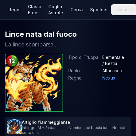
Classi
Guglia
Regni
Cerca
Spoilers
Italiano
Eroe
Astrale
Lince nata dal fuoco
La lince scomparsa...
Tipo di Truppa
Elementale
12
/ Bestia
Ruolo
Attaccante
Regno
Nexus
Artiglio fiammeggiante
Infligge (M + 3) danni a un Nemico, poi brucia tutti i Nemici
sotto di lui.