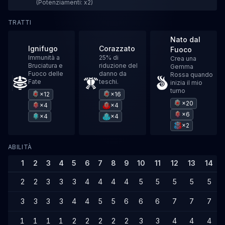
(Potenziamenti: x2)
TRATTI
Nato dal
Ignifugo
Corazzato
Fuoco
Immunità a
25% di
Crea una
Bruciatura e
riduzione del
Gemma
Fuoco delle
danno da
Rossa quando
Fate
teschi.
inizia il mio
turno
×12
×16
×20
×4
×4
×6
×4
×4
×2
ABILITÀ
1
2
3
4
5
6
7
8
9
10
11
12
13
14
2
2
3
3
3
4
4
4
4
5
5
5
5
5
3
3
3
3
4
4
5
5
6
6
6
7
7
7
1
1
1
1
2
2
2
2
2
3
3
4
4
4