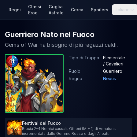
Classi
Guglia
Regni
Cerca
Spoilers
Italiano
Eroe
Astrale
Guerriero Nato nel Fuoco
Gems of War ha bisogno di più ragazzi caldi.
Tipo di Truppa
Elementale
11
/ Cavalieri
Ruolo
Guerriero
Regno
Nexus
Festival del Fuoco
Brucia 2-4 Nemici casuali. Ottieni (M + 1) di Armatura,
incrementata dalle Gemme Rosse e dagli Alleati.