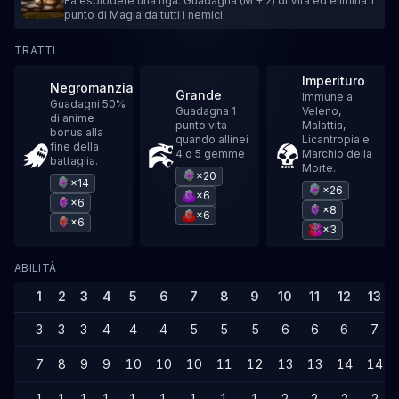
Fa esplodere una riga. Guadagna (M + 2) di Vita ed elimina 1
punto di Magia da tutti i nemici.
TRATTI
Imperituro
Negromanzia
Grande
Immune a
Guadagni 50%
Guadagna 1
Veleno,
di anime
punto vita
Malattia,
bonus alla
quando allinei
Licantropia e
fine della
4 o 5 gemme
Marchio della
battaglia.
Morte.
×20
×14
×26
×6
×6
×8
×6
×6
×3
ABILITÀ
1
2
3
4
5
6
7
8
9
10
11
12
13
3
3
3
4
4
4
5
5
5
6
6
6
7
7
8
9
9
10
10
10
11
12
13
13
14
14
1
1
1
1
1
1
1
1
1
2
2
2
2