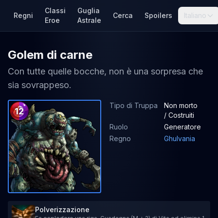
Classi
Guglia
Regni
Cerca
Spoilers
Italiano
Eroe
Astrale
Golem di carne
Con tutte quelle bocche, non è una sorpresa che
sia sovrappeso.
Tipo di Truppa
Non morto
12
/ Costruiti
Ruolo
Generatore
Regno
Ghulvania
Polverizzazione