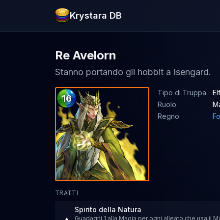
Krystara DB
Re Avelorn
Stanno portando gli hobbit a Isengard.
Tipo di Truppa
Elf
16
Ruolo
M
Regno
Fo
TRATTI
Spirito della Natura
Guadagni 1 alla Magia per ogni alleato che usa il 