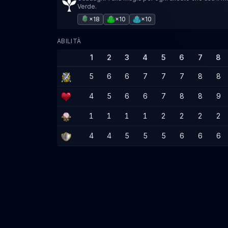
Verde.
×18
×10
×10
ABILITÀ
1
2
3
4
5
6
7
8
5
6
6
7
7
7
8
8
4
5
6
6
7
8
8
9
1
1
1
1
2
2
2
2
4
4
5
5
5
6
6
6