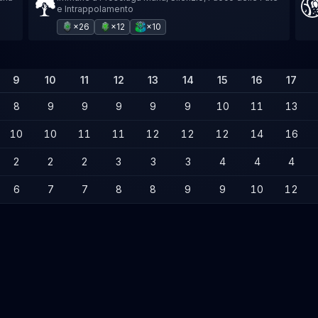
e Intrappolamento
×26
×12
×10
9
10
11
12
13
14
15
16
17
8
9
9
9
9
9
10
11
13
10
10
11
11
12
12
12
14
16
2
2
2
3
3
3
4
4
4
6
7
7
8
8
9
9
10
12