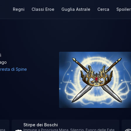
Regni
Classi Eroe
Guglia Astrale
Cerca
Spoiler
i
ago
resta di Spine
Stirpe dei Boschi
Mana
Immune a Prosciuga Mana, Silenzio, Fuoco delle Fate