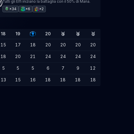
Tutti gli Elfi iniziano la battaglia con il 50% di Mana.
×34
×6
×2
18
19
20
🥉
🥈
🥇
15
17
18
20
20
20
20
18
20
21
24
24
24
24
5
5
5
6
7
9
12
13
15
16
18
18
18
18