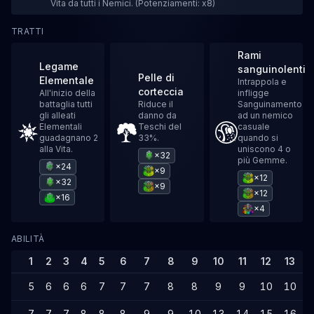
Vita da tutti i Nemici. (Potenziamenti: x8)
TRATTI
Rami
Legame
sanguinolenti
Pelle di
Elementale
Intrappola e
corteccia
All'inizio della
infligge
battaglia tutti
Riduce il
Sanguinamento
gli alleati
danno da
ad un nemico
Elementali
Teschi del
casuale
guadagnano 2
33%.
quando si
alla Vita.
uniscono 4 o
×32
più Gemme.
×24
×9
×12
×32
×9
×12
×16
×4
ABILITÀ
1
2
3
4
5
6
7
8
9
10
11
12
13
1
5
6
6
6
7
7
7
8
8
9
9
10
10
1
7
7
7
8
8
8
9
9
10
13
14
15
16
1