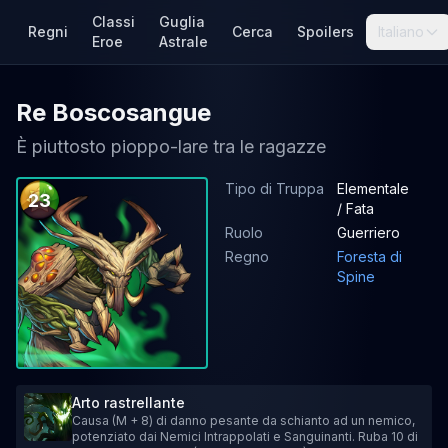
Classi
Guglia
Regni
Cerca
Spoilers
Italiano
Eroe
Astrale
Re Boscosangue
È piuttosto pioppo-lare tra le ragazze
Tipo di Truppa
Elementale
23
/ Fata
Ruolo
Guerriero
Regno
Foresta di
Spine
Arto rastrellante
Causa (M + 8) di danno pesante da schianto ad un nemico,
potenziato dai Nemici Intrappolati e Sanguinanti. Ruba 10 di