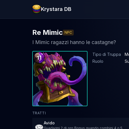
Krystara DB
Re Mimic
NPC
I Mimic ragazzi hanno le castagne?
Tipo di Truppa
Mo
11
Ruolo
S
TRATTI
Avido
Guadagni 2 di oro Bonus quando combini 4 o 5