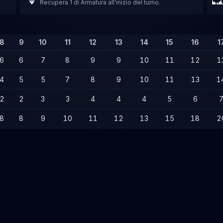
Recupera 1 di Armatura all'inizio del turno.
8
9
10
11
12
13
14
15
16
1
6
6
7
8
9
9
10
11
12
1
4
5
5
7
8
9
10
11
13
1
2
2
3
3
4
4
4
5
6
8
8
9
10
11
12
13
15
18
2