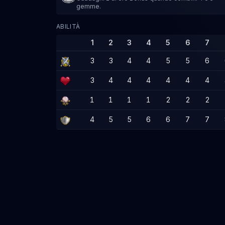
gemme.
ABILITÀ
1
2
3
4
5
6
7
3
3
4
4
5
5
6
3
4
4
4
4
4
4
1
1
1
1
2
2
2
4
5
5
6
6
7
7