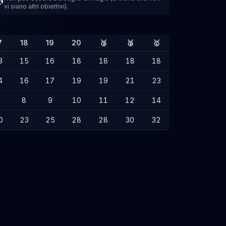
vi siano altri obiettivi).
7
18
19
20
🥉
🥈
🥇
3
15
16
18
18
18
18
4
16
17
19
19
21
23
7
8
9
10
11
12
14
0
23
25
28
28
30
32