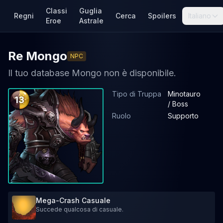
Classi
Guglia
Regni
Cerca
Spoilers
Italiano
Eroe
Astrale
Re Mongo
NPC
Il tuo database Mongo non è disponibile.
Tipo di Truppa
Minotauro
13
/ Boss
Ruolo
Supporto
Mega-Crash Casuale
Succede qualcosa di casuale.