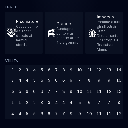
TRATTI
Impervio
Picchiatore
Immune a tutti
Grande
Causa danno
gli Effetti di
Guadagna 1
da Teschi
Stato,
punto vita
doppio ai
Divoramento,
quando allinei
nemici
Licantropia e
4 o 5 gemme
storditi.
Bruciatura
Mana.
ABILITÀ
1
2
3
4
5
6
7
8
9
10
11
12
13
14
3
4
4
5
5
5
6
6
6
7
8
9
9
10
5
5
6
6
6
7
7
8
9
10
11
11
12
13
1
1
2
2
3
3
4
4
4
5
6
7
7
8
4
4
5
5
6
6
7
7
8
9
10
11
11
12