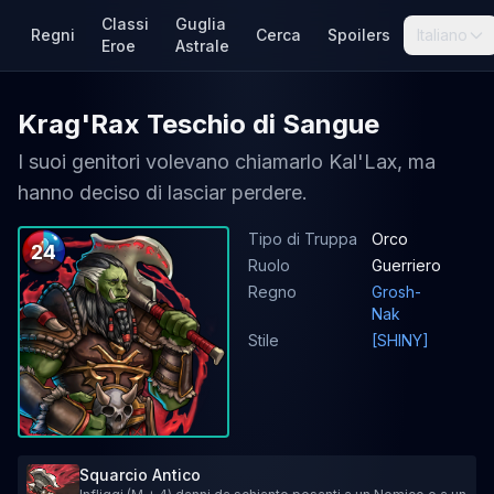
Classi
Guglia
Regni
Cerca
Spoilers
Italiano
Eroe
Astrale
Krag'Rax Teschio di Sangue
I suoi genitori volevano chiamarlo Kal'Lax, ma
hanno deciso di lasciar perdere.
Tipo di Truppa
Orco
24
Ruolo
Guerriero
Regno
Grosh-
Nak
Stile
[SHINY]
Squarcio Antico