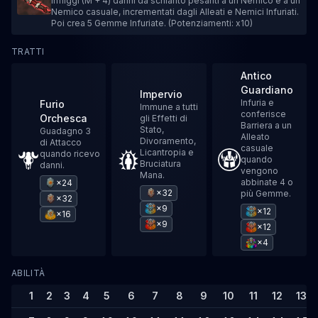
Infliggi (M + 4) danni da schianto pesanti a un Nemico e a un
Nemico casuale, incrementati dagli Alleati e Nemici Infuriati.
Poi crea 5 Gemme Infuriate. (Potenziamenti: x10)
TRATTI
Antico
Guardiano
Impervio
Infuria e
Furio
Immune a tutti
conferisce
Orchesca
gli Effetti di
Barriera a un
Stato,
Guadagno 3
Alleato
Divoramento,
di Attacco
casuale
Licantropia e
quando ricevo
quando
Bruciatura
danni.
vengono
Mana.
abbinate 4 o
×24
×32
più Gemme.
×32
×9
×12
×16
×9
×12
×4
ABILITÀ
1
2
3
4
5
6
7
8
9
10
11
12
13