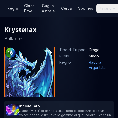
Classi
Guglia
Regni
Cerca
Spoilers
Italiano
Eroe
Astrale
Krystenax
Brillante!
Tipo di Truppa
Drago
16
Ruolo
Mago
Regno
Radura
Argentata
Ingioiellato
Causa (M + 4) di danno a tutti i nemici, potenziato da un
colore scelto, e rimuove le gemme di quel colore. Evoca un