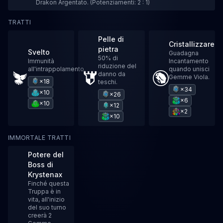
Drakon Argentato. (Potenziamenti: 2 : 1)
TRATTI
Pelle di
Cristallizzare
pietra
Svelto
Guadagna
50% di
Immunità
Incantamento
riduzione del
all'intrappolamento.
quando unisci
danno da
Gemme Viola.
×18
teschi.
×34
×10
×26
×6
×10
×12
×2
×10
IMMORTALE TRATTI
Potere del
Boss di
Krystenax
Finché questa
Truppa è in
vita, all'inizio
del suo turno
creerà 2