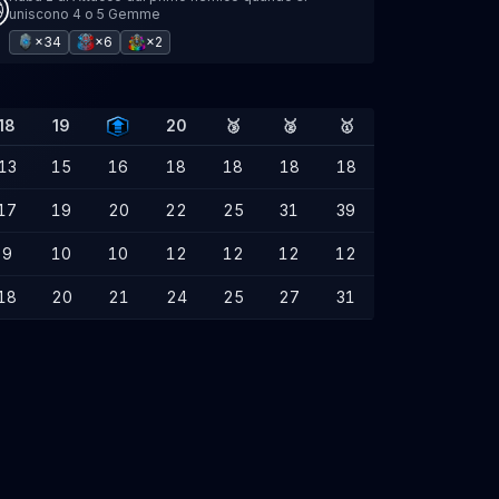
uniscono 4 o 5 Gemme
×34
×6
×2
18
19
20
🥉
🥈
🥇
13
15
16
18
18
18
18
17
19
20
22
25
31
39
9
10
10
12
12
12
12
18
20
21
24
25
27
31