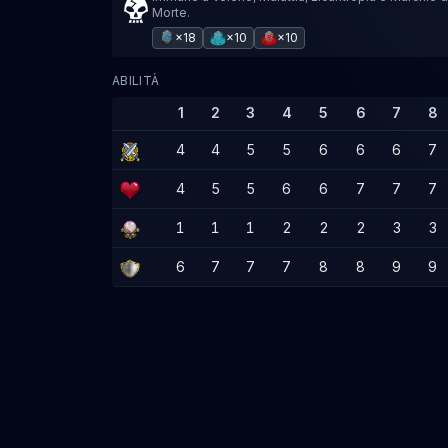
Morte.
×18
×10
×10
ABILITÀ
1
2
3
4
5
6
7
8
4
4
5
5
6
6
6
7
4
5
5
6
6
7
7
7
1
1
1
2
2
2
3
3
6
7
7
7
8
8
9
9