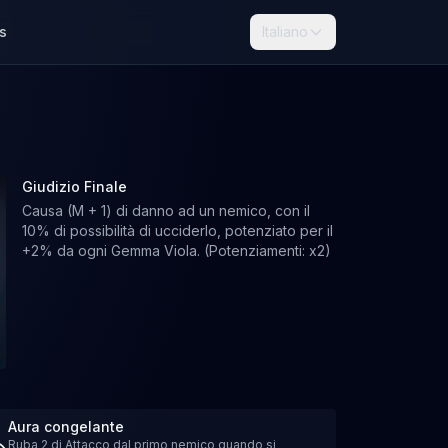
s
Italiano
Giudizio Finale
Causa (M + 1) di danno ad un nemico, con il
10% di possibilità di ucciderlo, potenziato per il
+2% da ogni Gemma Viola. (Potenziamenti: x2)
Aura congelante
Ruba 2 di Attacco dal primo nemico quando si