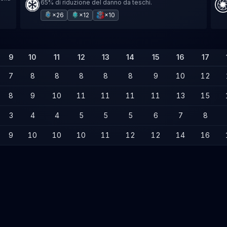
65% di riduzione del danno da teschi.
×26
×12
×10
9
10
11
12
13
14
15
16
17
7
8
8
8
8
8
9
10
12
8
9
10
11
11
11
11
13
15
3
4
4
5
5
5
6
7
8
9
10
10
10
11
12
12
14
16