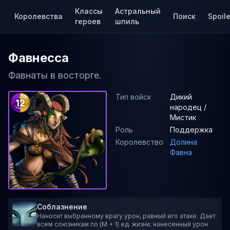
Классы
Астральный
Королевства
Поиск
Spoile
героев
шпиль
Фавнесса
Фавнаты в восторге.
Тип войск
Дикий
12
народец /
Мистик
Роль
Поддержка
Королевство
Долина
Фавна
Соблазнение
Наносит выбранному врагу урон, равный его атаке. Дает
всем союзникам по (M + 1) ед. жизни; нанесенный урон