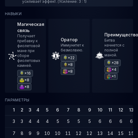
усиливает эффект. (Усиление: 3 : 1)
НАВЫКИ
Магическая
связь
Преимуществ
Получает
Оратор
Битва
прибавку к
Иммунитет к
начнется с
фиолетовой
безмолвию.
полной
мане при
маной.
сборе
×22
фиолетовых
×28
×8
камней.
×4
×8
×16
×1
×8
×8
ПАРАМЕТРЫ
1
2
3
4
5
6
7
8
9
10
11
12
13
3
3
4
4
4
5
5
5
5
6
6
6
6
7
8
9
9
10
10
11
12
12
13
14
15
15