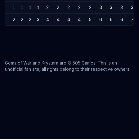
1
1
1
1
2
2
2
2
2
3
3
3
3
2
2
2
3
4
4
4
4
5
6
6
6
7
Gems of War and Krystara are © 505 Games. This is an
unofficial fan site; all rights belong to their respective owners.