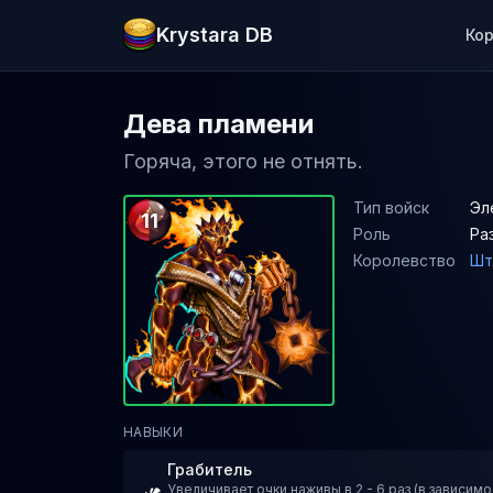
Krystara DB
Ко
Дева пламени
Горяча, этого не отнять.
Тип войск
Эл
11
Роль
Ра
Королевство
Шт
НАВЫКИ
Грабитель
Увеличивает очки наживы в 2 - 6 раз (в зависимо