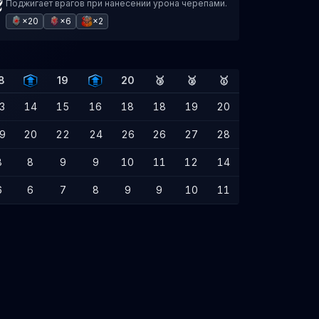
Поджигает врагов при нанесении урона черепами.
×20
×6
×2
8
19
20
🥉
🥈
🥇
3
14
15
16
18
18
19
20
9
20
22
24
26
26
27
28
8
8
9
9
10
11
12
14
6
6
7
8
9
9
10
11