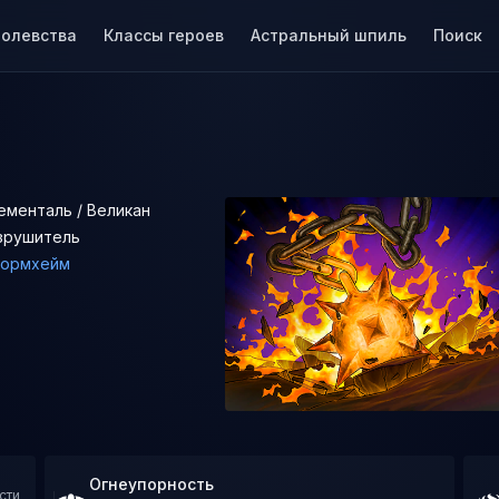
ролевства
Классы героев
Астральный шпиль
Поиск
ементаль / Великан
зрушитель
ормхейм
Огнеупорность
сти