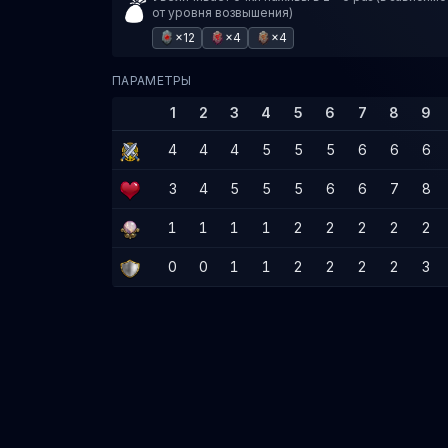
от уровня возвышения)
×12
×4
×4
ПАРАМЕТРЫ
1
2
3
4
5
6
7
8
9
4
4
4
5
5
5
6
6
6
3
4
5
5
5
6
6
7
8
1
1
1
1
2
2
2
2
2
0
0
1
1
2
2
2
2
3