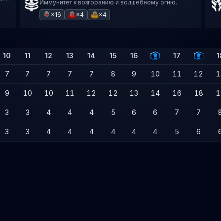
Иммунитет к возгоранию и волшебному огню.
×16
×4
×4
10
11
12
13
14
15
16
17
1
7
7
7
7
7
8
9
10
11
12
1
9
10
10
11
12
12
13
14
16
18
1
3
3
4
4
4
5
6
6
7
7
3
3
4
4
4
4
4
4
5
6