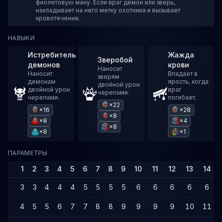
фиолетовую ману. Если враг демон или зверь,
накладывает на него метку охотника и вызывает
кровотечение.
НАВЫКИ
Истребитель
Жажда
Зверобой
демонов
крови
Наносит
Наносит
Впадает в
зверям
демонам
ярость, когда
двойной урон
двойной урон
враг
черепами.
черепами.
погибает.
×22
×16
×28
×8
×8
×4
×8
×8
×1
ПАРАМЕТРЫ
1
2
3
4
5
6
7
8
9
10
11
12
13
14
3
3
4
4
4
5
5
5
5
6
6
6
6
6
4
5
5
6
7
7
8
8
9
9
9
9
10
11