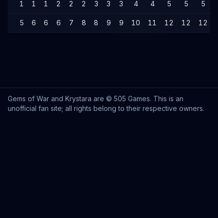
1
1
1
2
2
2
3
3
3
4
4
5
5
5
5
6
6
6
7
8
8
9
9
10
11
12
12
12
Gems of War and Krystara are © 505 Games. This is an
unofficial fan site; all rights belong to their respective owners.