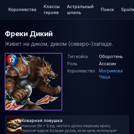
Классы
Астральный
Королевства
Поиск
Spoile
героев
шпиль
Фреки Дикий
Живет на диком, диком (северо-)западе.
Тип войск
Оборотень
13
Роль
Ассасин
Королевство
Могримова
Чаща
Коварная ловушка
Наносит (M + 1) ед. чистого урона первому врагу.
Наносит вдвое больше урона, если цель использует