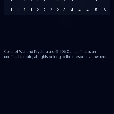
1
1
1
1
2
2
2
2
3
4
4
4
5
6
Gems of War and Krystara are © 505 Games. This is an
unofficial fan site; all rights belong to their respective owners.