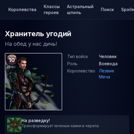
Классы
Астральный
Королевства
Поиск
Spoile
героев
шпиль
Хранитель угодий
На обед у нас дичь!
Тип войск
Человек
10
Роль
Воевода
Королевство
Лезвие
Меча
На разведку!
Трансформирует зеленые камни в черепа.