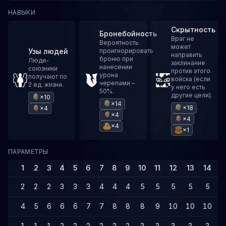
НАВЫКИ
Скрытность
Бронебойность
Враг не
Вероятность
может
Узы людей
проигнорировать
направить
броню при
Люди-
заклинание
нанесении
союзники
против этого
урона
получают по
войска (если
черепами –
2 ед. жизни.
у него есть
50%.
другие цели).
×10
×14
×18
×4
×4
×4
×4
×1
ПАРАМЕТРЫ
1
2
3
4
5
6
7
8
9
10
11
12
13
14
1
2
2
2
3
3
3
4
4
4
5
5
5
5
5
4
5
6
6
6
7
7
8
8
8
9
10
10
10
1
1
1
1
2
2
2
2
2
2
3
3
3
3
3