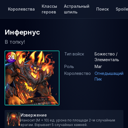
Классы
Астральный
Королевства
Поиск
Spoile
героев
шпиль
Инфернус
В топку!
Тип войск
Божество /
24
Элементаль
Роль
Маг
Королевство
Огнедышащий
Пик
Извержение
Наносит (M + 10) ед. урона по площади 2-м случайным
врагам. Взрывает 5 случайных камней.