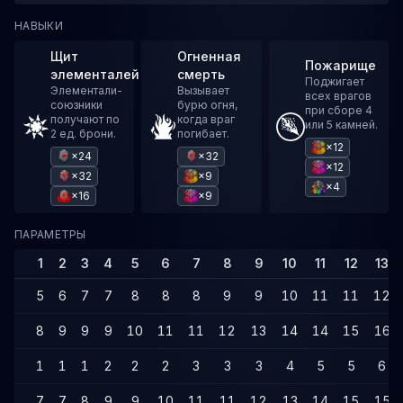
НАВЫКИ
Щит
Огненная
Пожарище
элементалей
смерть
Поджигает
Элементали-
Вызывает
всех врагов
союзники
бурю огня,
при сборе 4
получают по
когда враг
или 5 камней.
2 ед. брони.
погибает.
×12
×24
×32
×12
×32
×9
×4
×16
×9
ПАРАМЕТРЫ
1
2
3
4
5
6
7
8
9
10
11
12
13
5
6
7
7
8
8
8
9
9
10
11
11
12
8
9
9
9
10
11
11
12
13
14
14
15
16
1
1
1
2
2
2
3
3
3
4
5
5
6
7
7
8
9
9
10
11
11
12
13
14
15
15