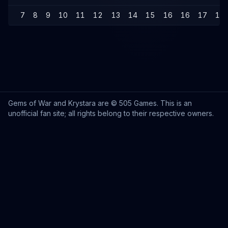
7
8
9
10
11
12
13
14
15
16
16
17
18
Gems of War and Krystara are © 505 Games. This is an
unofficial fan site; all rights belong to their respective owners.