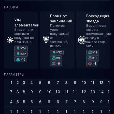
НАВЫКИ
Броня от
Восходящая
Узы
заклинаний
звезда
элементалей
Понижает
Вероятность
Элементали-
урон,
создать
союзники
получаемый
элементальную
получают по
от
звезду в
2 ед. жизни.
заклинаний,
начале хода –
на 25%.
50%.
×24
×32
×12
×32
×9
×12
×16
×9
×4
ПАРАМЕТРЫ
1
2
3
4
5
6
7
8
9
10
11
12
13
7
8
8
9
9
10
10
11
11
12
13
14
14
4
5
5
5
6
6
6
7
7
8
9
9
10
1
1
1
1
1
1
1
1
1
1
1
1
1