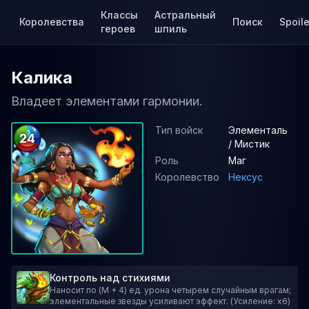
Классы
Астральный
Королевства
Поиск
Spoile
героев
шпиль
Калика
Владеет элементами гармонии.
Тип войск
Элементаль
24
/ Мистик
Роль
Маг
Королевство
Нексус
Контроль над стихиями
Наносит по (M + 4) ед. урона четырем случайным врагам;
элементальные звезды усиливают эффект. (Усиление: x6)