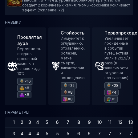
Наносит (M + 4) ед. урона выбранному врагу. Потом
создает 2 коричневых камня; гномы-союзники усиливают
эффект. (Усиление: x2)
НАВЫКИ
Стойкость
Первопроходе
Проклятая
Иммунитет к
Увеличивает
аура
оглушению,
пройденные
отравлению,
в событии
Вероятность
болезни,
путешествия
создать
метке
мили в 2/2,5/3
проклятый
смерти,
раза (в
камень в
ликантропии
зависимости
начале хода –
и
от уровня
10%.
поглощению.
возвышения).
×16
×22
×28
×8
×8
×4
×8
×8
×1
ПАРАМЕТРЫ
1
2
3
4
5
6
7
8
9
10
11
12
13
3
4
4
4
5
5
5
6
6
7
7
7
7