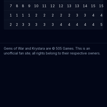
7
8
8
9
10
11
12
12
13
13
14
15
15
1
1
1
1
2
2
2
2
2
3
3
4
4
2
2
3
3
3
3
3
4
4
4
4
4
5
Gems of War and Krystara are © 505 Games. This is an
unofficial fan site; all rights belong to their respective owners.