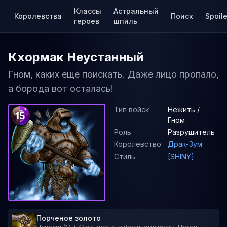
Классы
Астральный
Королевства
Поиск
Spoile
героев
шпиль
Кхормак Неустанный
Гном, каких еще поискать. Даже лицо пропало,
а борода вот осталась!
Тип войск
Нежить /
15
Гном
Роль
Разрушитель
Королевство
Драк-Зум
Стиль
[SHINY]
Порченое золото