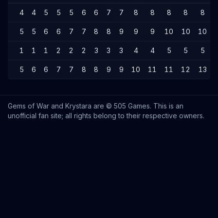
4
4
5
5
5
6
6
7
7
8
8
8
8
8
5
5
6
6
7
7
8
8
9
9
9
10
10
10
1
1
1
2
2
2
3
3
3
4
4
5
5
5
5
6
6
7
7
8
8
9
9
10
11
11
12
13
Gems of War and Krystara are © 505 Games. This is an
unofficial fan site; all rights belong to their respective owners.