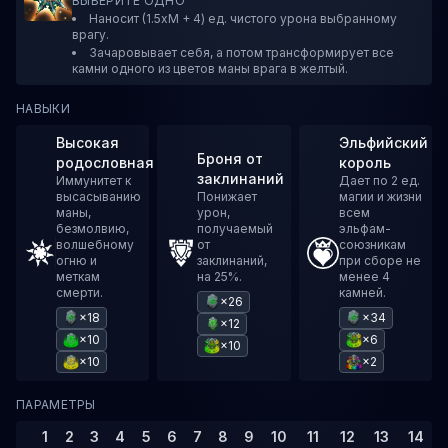
ВЫБЕРИТЕ ОДНО
Наносит (1.5xM + 4) ед. чистого урона выбранному
врагу.
Зачаровывает себя, а потом трансформирует все
камни одного из цветов маны врага в желтый.
НАВЫКИ
Высокая
Эльфийский
Броня от
родословная
король
заклинаний
Иммунитет к
Дает по 2 ед.
высасыванию
Понижает
магии и жизни
маны,
урон,
всем
безмолвию,
получаемый
эльфам-
волшебному
от
союзникам
огню и
заклинаний,
при сборе не
меткам
на 25%.
менее 4
смерти.
камней.
×26
×18
×34
×12
×10
×6
×10
×10
×2
ПАРАМЕТРЫ
1
2
3
4
5
6
7
8
9
10
11
12
13
14