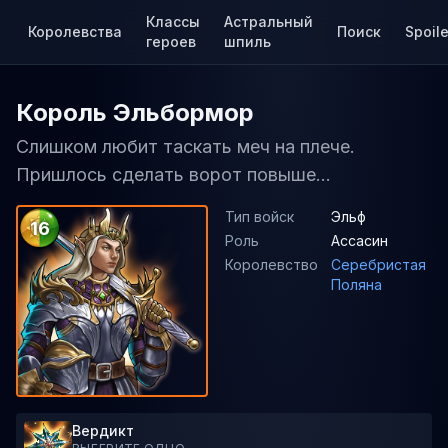
Классы
Астральный
Королевства
Поиск
Spoile
героев
шпиль
Король Эльбормор
Слишком любит таскать меч на плече.
Пришлось сделать ворот повыше...
Тип войск
Эльф
16
Роль
Ассасин
Королевство
Серебристая
Поляна
Вердикт