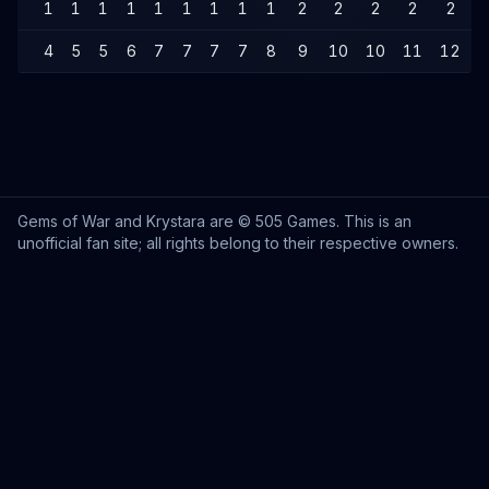
1
1
1
1
1
1
1
1
1
2
2
2
2
2
4
5
5
6
7
7
7
7
8
9
10
10
11
12
1
Gems of War and Krystara are © 505 Games. This is an
unofficial fan site; all rights belong to their respective owners.