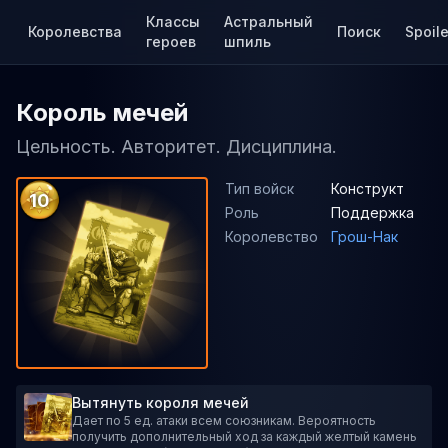
Классы
Астральный
Королевства
Поиск
Spoile
героев
шпиль
Король мечей
Цельность. Авторитет. Дисциплина.
Тип войск
Конструкт
10
Роль
Поддержка
Королевство
Грош-Нак
Вытянуть короля мечей
Дает по 5 ед. атаки всем союзникам. Вероятность
получить дополнительный ход за каждый желтый камень