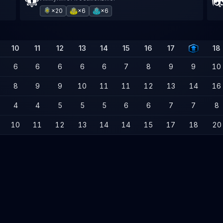
×20
×6
×6
10
11
12
13
14
15
16
17
18
6
6
6
6
6
7
8
9
9
10
8
9
9
10
11
11
12
13
14
16
4
4
5
5
5
6
6
7
7
8
10
11
12
13
14
14
15
17
18
20