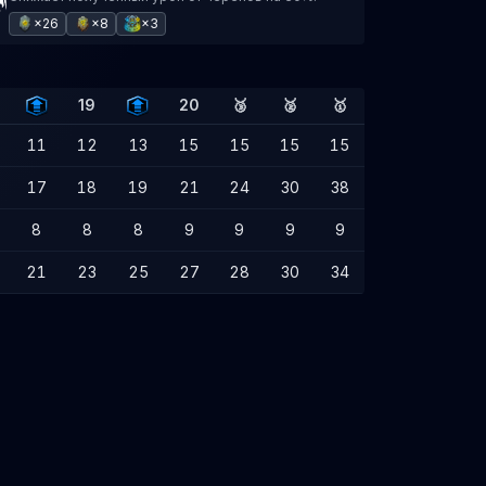
×26
×8
×3
19
20
🥉
🥈
🥇
11
12
13
15
15
15
15
17
18
19
21
24
30
38
8
8
8
9
9
9
9
21
23
25
27
28
30
34