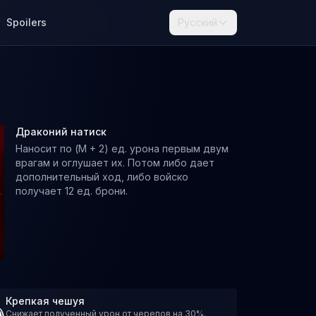
Spoilers
Русский
Драконий натиск
Наносит по (M + 2) ед. урона первым двум
врагам и оглушает их. Потом либо дает
дополнительный ход, либо войско
получает 12 ед. брони.
Крепкая чешуя
Снижает полученный урон от черепов на 30%.