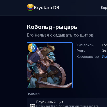
Krystara DB
Ко
Кобольд-рыцарь
Его нельзя скидывать со щитов.
Тип войск
Го
13
Роль
За
Королевство
Им
НАВЫКИ
Глубинный щит
Получает 9 ед. брони при участии в забеге.