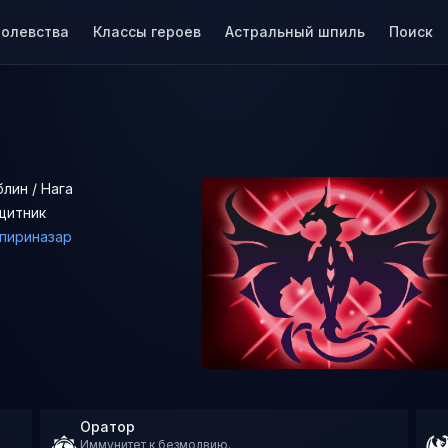
ролевства
Классы героев
Астральный шпиль
Поиск
блин / Нага
щитник
пириназар
Оратор
Иммунитет к безмолвию.