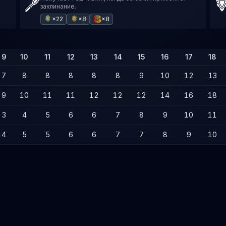
заклинание.
×22
×8
×8
9
10
11
12
13
14
15
16
17
18
7
8
8
8
8
8
9
10
12
13
9
10
11
11
12
12
12
14
16
18
3
4
5
6
6
7
8
9
10
11
4
5
5
6
6
7
7
8
9
10