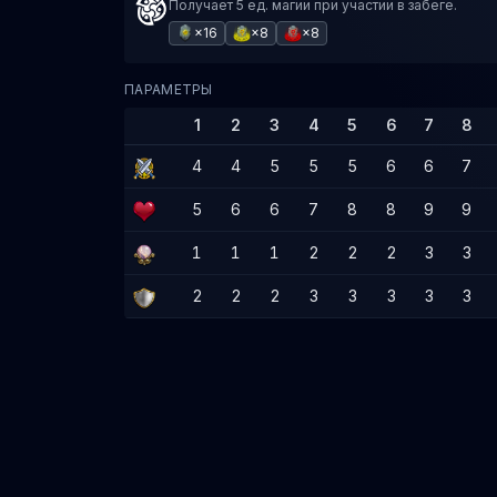
Получает 5 ед. магии при участии в забеге.
×16
×8
×8
ПАРАМЕТРЫ
1
2
3
4
5
6
7
8
4
4
5
5
5
6
6
7
5
6
6
7
8
8
9
9
1
1
1
2
2
2
3
3
2
2
2
3
3
3
3
3