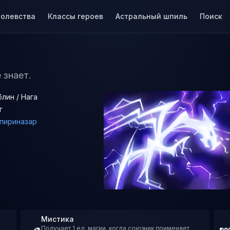
ролевства
Классы героев
Астральный шпиль
Поиск
е знает.
блин / Нага
г
пириназар
Мистика
Получает 1 ед. магии, когда союзник применяет