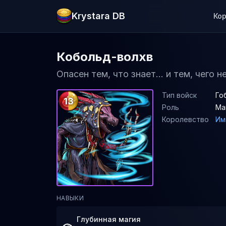
Krystara DB
Ко
Кобольд-волхв
Опасен тем, что знает... и тем, чего н
Тип войск
Го
13
Роль
Ма
Королевство
Им
НАВЫКИ
Глубинная магия