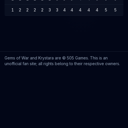
1
2
2
2
2
3
3
4
4
4
4
4
5
5
5
Gems of War and Krystara are © 505 Games. This is an
unofficial fan site; all rights belong to their respective owners.