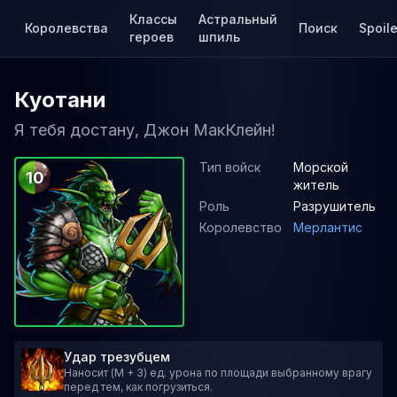
Классы
Астральный
Королевства
Поиск
Spoile
героев
шпиль
Куотани
Я тебя достану, Джон МакКлейн!
Тип войск
Морской
10
житель
Роль
Разрушитель
Королевство
Мерлантис
Удар трезубцем
Наносит (M + 3) ед. урона по площади выбранному врагу
перед тем, как погрузиться.