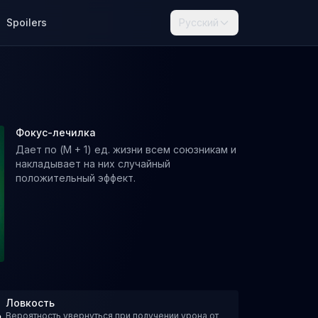
Spoilers
Русский
Фокус-лечилка
Дает по (M + 1) ед. жизни всем союзникам и
накладывает на них случайный
положительный эффект.
Ловкость
Вероятность увернуться при получении урона от