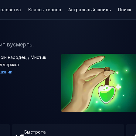
ролевства
Классы героев
Астральный шпиль
Поиск
ит вусмерть.
кий народец / Мистик
ддержка
казник
Быстрота