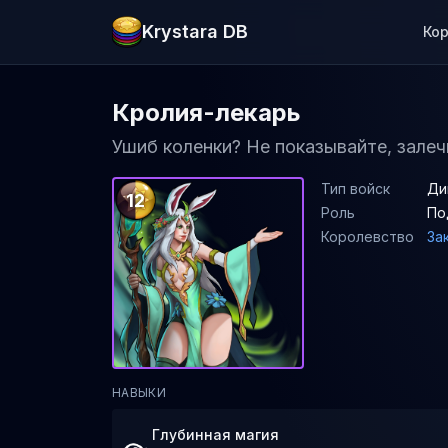
Krystara DB
Ко
Кролия-лекарь
Ушиб коленки? Не показывайте, залеч
Тип войск
Ди
12
Роль
По
Королевство
За
НАВЫКИ
Глубинная магия