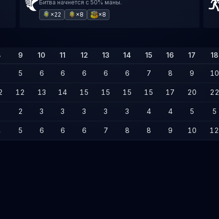
Битва начнется с 50% маны.
×22
×8
×8
8
9
10
11
12
13
14
15
16
17
18
5
5
6
6
6
6
6
7
8
9
10
2
12
13
14
15
15
15
15
17
20
2
2
2
3
3
3
3
3
4
4
5
5
4
5
6
6
6
7
8
8
9
10
12