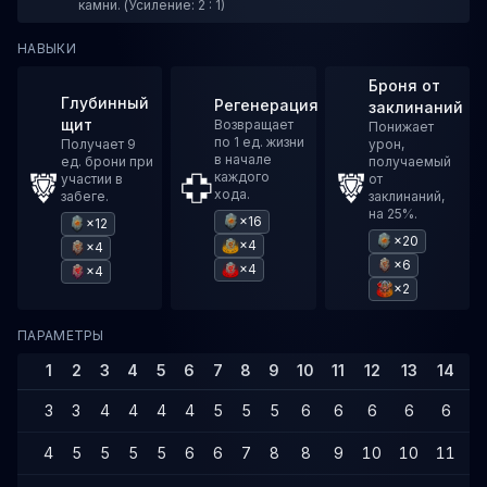
камни. (Усиление: 2 : 1)
НАВЫКИ
Броня от
Глубинный
Регенерация
заклинаний
щит
Возвращает
Понижает
по 1 ед. жизни
Получает 9
урон,
в начале
ед. брони при
получаемый
каждого
участии в
от
хода.
забеге.
заклинаний,
на 25%.
×16
×12
×20
×4
×4
×6
×4
×4
×2
ПАРАМЕТРЫ
1
2
3
4
5
6
7
8
9
10
11
12
13
14
1
3
3
4
4
4
4
5
5
5
6
6
6
6
6
4
5
5
5
5
6
6
7
8
8
9
10
10
11
1