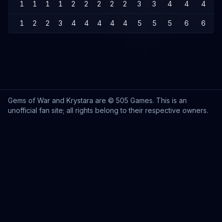
1
1
1
1
2
2
2
2
2
3
3
4
4
4
1
2
2
3
4
4
4
4
4
5
5
5
6
6
Gems of War and Krystara are © 505 Games. This is an
unofficial fan site; all rights belong to their respective owners.