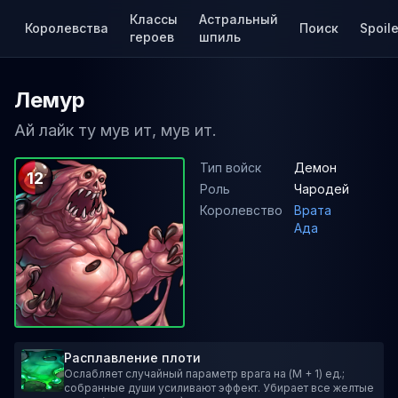
Классы
Астральный
Королевства
Поиск
Spoile
героев
шпиль
Лемур
Ай лайк ту мув ит, мув ит.
Тип войск
Демон
12
Роль
Чародей
Королевство
Врата
Ада
Расплавление плоти
Ослабляет случайный параметр врага на (M + 1) ед.;
собранные души усиливают эффект. Убирает все желтые