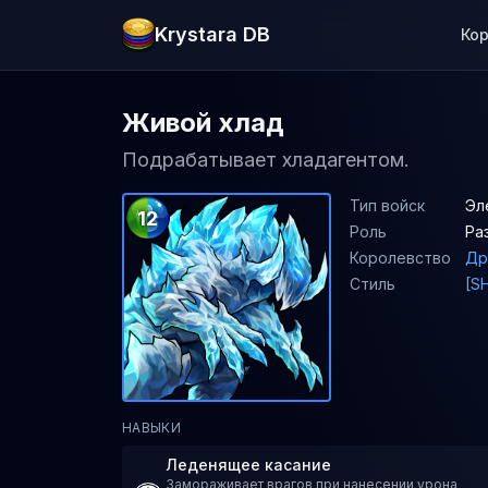
Krystara DB
Ко
Живой хлад
Подрабатывает хладагентом.
Тип войск
Эл
12
Роль
Ра
Королевство
Др
Стиль
[S
НАВЫКИ
Леденящее касание
Замораживает врагов при нанесении урона