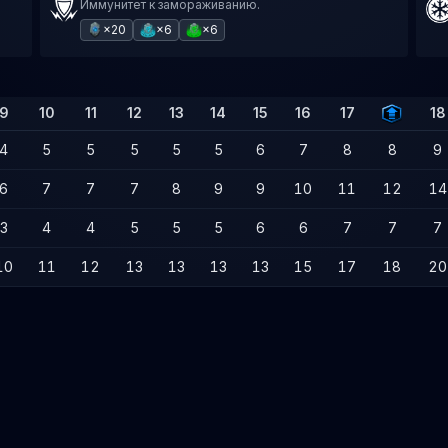
Иммунитет к замораживанию.
×20
×6
×6
9
10
11
12
13
14
15
16
17
18
4
5
5
5
5
5
6
7
8
8
9
6
7
7
7
8
9
9
10
11
12
14
3
4
4
5
5
5
6
6
7
7
7
10
11
12
13
13
13
13
15
17
18
20