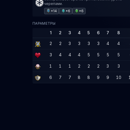
черепами.
×14
×6
×6
ПАРАМЕТРЫ
1
2
3
4
5
6
7
8
2
2
3
3
3
3
4
4
3
4
4
4
5
5
5
5
1
1
1
2
2
2
3
3
6
7
7
8
8
9
9
10