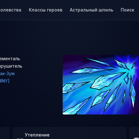
ролевства
Классы героев
Астральный шпиль
Поиск
ементаль
зрушитель
ак-Зум
HINY]
Утепление