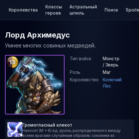
Классы
Астральный
Королевства
Поиск
Spoile
героев
шпиль
Лорд Архимедус
Умнее многих совиных медведей.
Тип войск
Монстр
13
/ Зверь
Роль
Маг
Королевство
Колючий
Лес
Громогласный клекот
Наносит (M + 6) ед. урона, распределенного между
всеми врагами случайным образом; союзники из