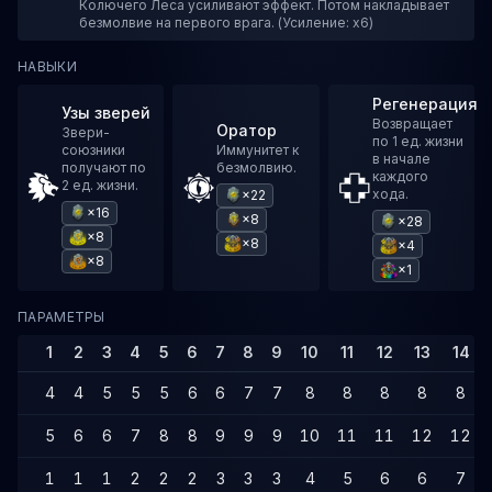
Колючего Леса усиливают эффект. Потом накладывает
безмолвие на первого врага. (Усиление: x6)
НАВЫКИ
Регенерация
Узы зверей
Возвращает
Оратор
Звери-
по 1 ед. жизни
союзники
Иммунитет к
в начале
получают по
безмолвию.
каждого
2 ед. жизни.
хода.
×22
×16
×8
×28
×8
×8
×4
×8
×1
ПАРАМЕТРЫ
1
2
3
4
5
6
7
8
9
10
11
12
13
14
4
4
5
5
5
6
6
7
7
8
8
8
8
8
5
6
6
7
8
8
9
9
9
10
11
11
12
12
1
1
1
2
2
2
3
3
3
4
5
6
6
7