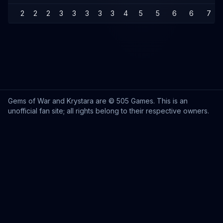
2
2
2
3
3
3
3
3
4
5
5
6
6
7
Gems of War and Krystara are © 505 Games. This is an
unofficial fan site; all rights belong to their respective owners.