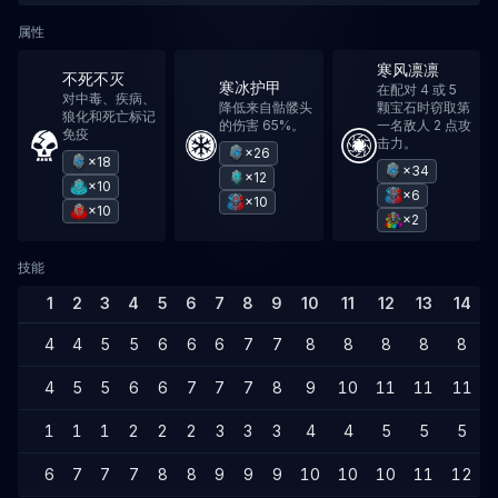
属性
寒风凛凛
不死不灭
寒冰护甲
在配对 4 或 5
对中毒、疾病、
降低来自骷髅头
颗宝石时窃取第
狼化和死亡标记
的伤害 65%。
一名敌人 2 点攻
免疫
击力。
×26
×18
×34
×12
×10
×6
×10
×10
×2
技能
1
2
3
4
5
6
7
8
9
10
11
12
13
14
4
4
5
5
6
6
6
7
7
8
8
8
8
8
4
5
5
6
6
7
7
7
8
9
10
11
11
11
1
1
1
2
2
2
3
3
3
4
4
5
5
5
6
7
7
7
8
8
9
9
9
10
10
10
11
12