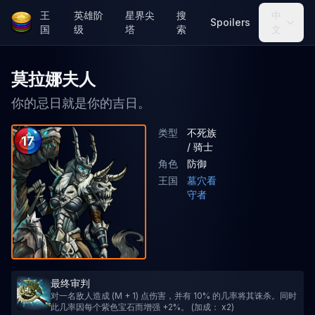
王
英雄阶
星界尖
搜
中
Spoilers
国
级
塔
索
文
莫拉娜夫人
你的忌日就是你的吉日。
类型
不死族
17
/ 骑士
角色
防御
王国
墓穴看
守者
最终审判
对一名敌人造成 (M + 1) 点伤害，并有 10% 的几率将其诛杀。同时
此几率因每个紫色宝石而增强 +2%。 (加成： x2)