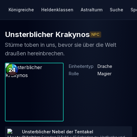
Königreiche
Heldenklassen
Astralturm
Suche
Sp
Unsterblicher Krakynos
NPC
Stürme toben in uns, bevor sie über die Welt
draußen hereinbrechen.
Einheitentyp
Drache
24
Rolle
Magier
Unsterblicher Nebel der Tentakel