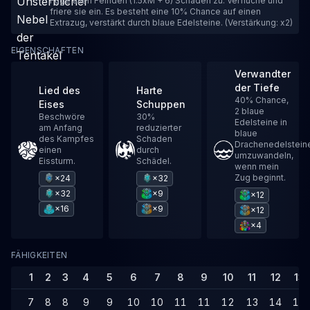
Füge allen Feinden (1.5xM + 6) Schaden zu. Verfluche und
friere sie ein. Es besteht eine 10% Chance auf einen
Extrazug, verstärkt durch blaue Edelsteine. (Verstärkung: x2)
EIGENSCHAFTEN
Verwandter
der Tiefe
Lied des
Harte
40% Chance,
Eises
Schuppen
2 blaue
Beschwöre
30%
Edelsteine in
am Anfang
reduzierter
blaue
des Kampfes
Schaden
Drachenedelstein
einen
durch
umzuwandeln,
Eissturm.
Schädel.
wenn mein
Zug beginnt.
×24
×32
×32
×9
×12
×16
×9
×12
×4
FÄHIGKEITEN
1
2
3
4
5
6
7
8
9
10
11
12
13
7
8
8
9
9
10
10
11
11
12
13
14
14