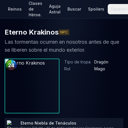
Clases
Aguja
Reinos
de
Buscar
Spoilers
Español
Astral
Héroe.
Eterno Krakinos
NPC
Las tormentas ocurren en nosotros antes de que
se liberen sobre el mundo exterior.
Tipo de tropa
Dragón
24
Rol
Mago
Eterno Niebla de Tenáculos