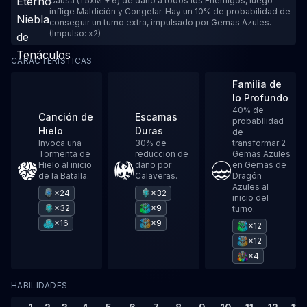
Causa (1.5xM + 6) de daño a todos los Enemigos, luego
inflige Maldición y Congelar. Hay un 10% de probabilidad de
conseguir un turno extra, impulsado por Gemas Azules.
(Impulso: x2)
CARACTERÍSTICAS
Familia de
lo Profundo
40% de
Canción de
Escamas
probabilidad
Hielo
Duras
de
Invoca una
30% de
transformar 2
Tormenta de
reduccion de
Gemas Azules
Hielo al inicio
daño por
en Gemas de
de la Batalla.
Calaveras.
Dragón
Azules al
×24
×32
inicio del
×32
×9
turno.
×16
×9
×12
×12
×4
HABILIDADES