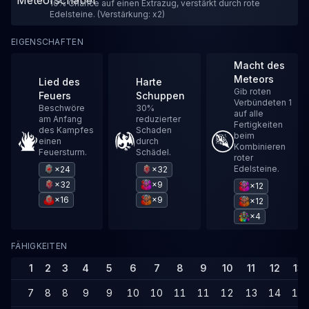
10% Chance auf einen Extrazug, verstärkt durch rote
Edelsteine. (Verstärkung: x2)
EIGENSCHAFTEN
Macht des
Meteors
Lied des
Harte
Gib roten
Feuers
Schuppen
Verbündeten 1
Beschwöre
30%
auf alle
am Anfang
reduzierter
Fertigkeiten
des Kampfes
Schaden
beim
einen
durch
Kombinieren
Feuersturm.
Schädel.
roter
Edelsteine.
×24
×32
×32
×9
×12
×16
×9
×12
×4
FÄHIGKEITEN
1
2
3
4
5
6
7
8
9
10
11
12
13
7
8
8
9
9
10
10
11
11
12
13
14
14