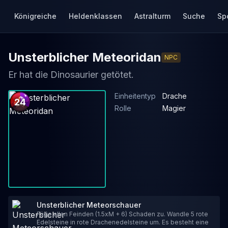
Königreiche
Heldenklassen
Astralturm
Suche
Sp
Unsterblicher Meteoridan
NPC
Er hat die Dinosaurier getötet.
Einheitentyp
Drache
24
Rolle
Magier
Unsterblicher Meteorschauer
Füge allen Feinden (1.5xM + 6) Schaden zu. Wandle 5 rote
Edelsteine in rote Drachenedelsteine um. Es besteht eine