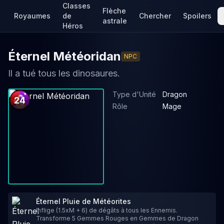
Classes
Flèche
Royaumes
de
Chercher
Spoilers
astrale
Héros
Éternel Météoridan
NPC
Il a tué tous les dinosaures.
Type d'Unité
Dragon
24
Rôle
Mage
Éternel Pluie de Météorites
Inflige (1.5xM + 6) de dégâts à tous les Ennemis.
Transforme 5 Gemmes Rouges en Gemmes de Dragon