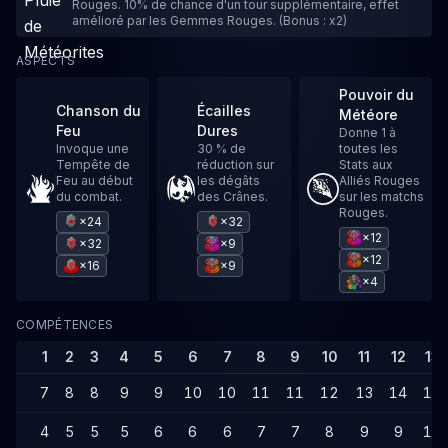
Rouges. 10% de chance d'un tour supplémentaire, effet
amélioré par les Gemmes Rouges. (Bonus : x2)
ASPECTS
Pouvoir du
Chanson du
Écailles
Météore
Feu
Dures
Donne 1 à
Invoque une
30 % de
toutes les
Tempête de
réduction sur
Stats aux
Feu au début
les dégâts
Alliés Rouges
du combat.
des Crânes.
sur les matchs
Rouges.
×24
×32
×12
×32
×9
×12
×16
×9
×4
COMPÉTENCES
1
2
3
4
5
6
7
8
9
10
11
12
13
7
8
8
9
9
10
10
11
11
12
13
14
14
4
5
5
5
6
6
6
7
7
8
9
9
10